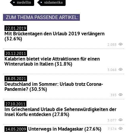
medellin
südamerika
ZUM THEMA PASSENDE ARTIKEL:
22.01.2019
Mit Brückentagen den Urlaub 2019 verlängern
(32.6%)
2.088
20.12.2011
Kalabrien bietet viele Attraktionen für einen
Winterurlaub in Italien (31.8%)
3.068
18.05.2021
Deutschland im Sommer: Urlaub trotz Corona-
Pandemie? (30.5%)
393
27.10.2011
Im Griechenland Urlaub die Sehenswürdigkeiten der
Insel Korfu entdecken (27.8%)
3.077
Unterwegs in Madagaskar (27.6%)
14.05.2009
7.574