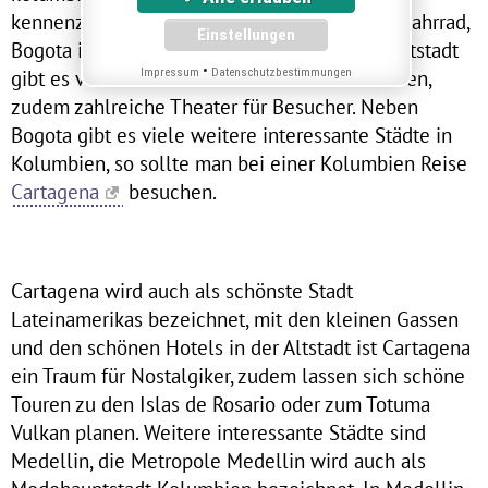
kennenzulernen, ganz egal ob per Fuss oder Fahrrad,
Bogota ist eine Reise wert. In der Landeshauptstadt
•
gibt es viele Museen und ein buntes Stadtleben,
Impressum
Datenschutzbestimmungen
zudem zahlreiche Theater für Besucher. Neben
Bogota gibt es viele weitere interessante Städte in
Kolumbien, so sollte man bei einer Kolumbien Reise
Cartagena
besuchen.
Cartagena wird auch als schönste Stadt
Lateinamerikas bezeichnet, mit den kleinen Gassen
und den schönen Hotels in der Altstadt ist Cartagena
ein Traum für Nostalgiker, zudem lassen sich schöne
Touren zu den Islas de Rosario oder zum Totuma
Vulkan planen. Weitere interessante Städte sind
Medellin, die Metropole Medellin wird auch als