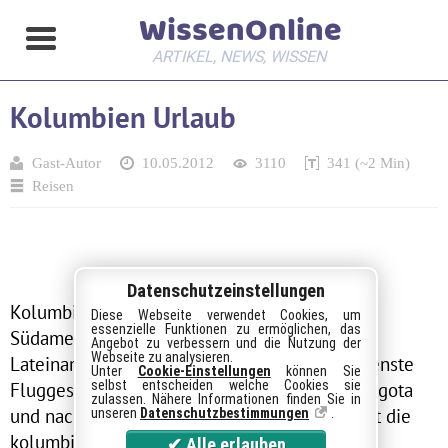
WissenOnline
ARTIKEL, NEWS, WISSEN
Kolumbien Urlaub
Gast-Autor
10.05.2012
3110
341 (~2 Min)
Reisen
Datenschutzeinstellungen
Kolumbien ist ein spannendes Reiseland in
Diese Webseite verwendet Cookies, um
essenzielle Funktionen zu ermöglichen, das
Südamerika und wird für den Tourismus in
Angebot zu verbessern und die Nutzung der
Webseite zu analysieren.
Lateinamerika immer bedeutender. Verschiedenste
Unter
Cookie-Einstellungen
können Sie
selbst entscheiden welche Cookies sie
Fluggesellschaften fliegen ab Europa nach Bogota
zulassen. Nähere Informationen finden Sie in
und nach Medellin, so besteht die Möglichkeit die
unseren
Datenschutzbestimmungen
.
kolumbianische Hauptstadt Bogota näher