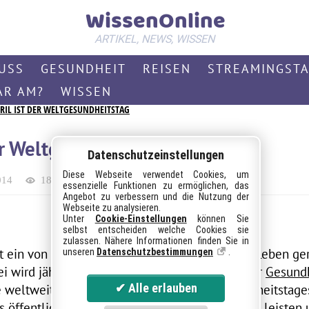
WissenOnline
ARTIKEL, NEWS, WISSEN
USS
GESUNDHEIT
REISEN
STREAMINGST
AR AM?
WISSEN
PRIL IST DER WELTGESUNDHEITSTAG
der Weltgesundheitstag
Datenschutzeinstellungen
Diese Webseite verwendet Cookies, um
014
1895
324 (~2 Min)
Aktuell
essenzielle Funktionen zu ermöglichen, das
Angebot zu verbessern und die Nutzung der
Webseite zu analysieren.
Unter
Cookie-Einstellungen
können Sie
selbst entscheiden welche Cookies sie
zulassen. Nähere Informationen finden Sie in
t ein von der Weltgesundheitsorganisation ins Leben ger
unseren
Datenschutzbestimmungen
.
abei wird jährlich ein neues Thema im Bereich der
Gesund
 weltweite Relevanz. Das Ziel des Weltgesundheitstages 
 öffentliche Interesse zu rücken, Aufklärung zu leisten