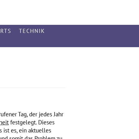
ARTS
TECHNIK
ufener Tag, der jedes Jahr
heit
festgelegt. Dieses
ist es, ein aktuelles
 und somit das Problem zu