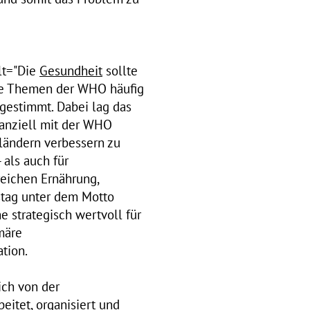
lt="Die
Gesundheit
sollte
die Themen der WHO häufig
gestimmt. Dabei lag das
inanziell mit der WHO
ländern verbessern zu
 als auch für
eichen Ernährung,
stag unter dem Motto
e strategisch wertvoll für
märe
tion.
ich von der
eitet, organisiert und