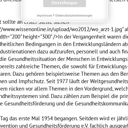
•
Impressum
Datenschutzbestimmungen
 sollte an erster Stelle stehen"
://www.wissenonline.in/upload/wo2012/wo_arzt-1.jpg" a
width="200" height="300" />In der Vergangenheit waren 
dheitlichen Bedingungen in den Entwicklungsländern ab
Industrienationen dazu aufzurufen, personell und auch f
ie Gesundheitssituation der Menschen in Entwicklungs
bereits zahlreiche Themen, die sowohl für Entwicklungs-
 waren. Dazu gehören beispielsweise Themen aus den Ber
en und Impfschutz. Seit 1977 läuft der Weltgesundheit
itdem rücken vor allem Themen in den Vordergrund, welch
dheitssystemen sind. Dazu zählen zum Beispiel die pri
ie Gesundheitsförderung und die Gesundheitskommunika
Tag das erste Mal 1954 begangen. Seitdem wird er jährl
vention und Gesundheitsförderung e.V. fachlich ausgearb