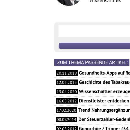
WissenOnline.
ZUM THEMA PASSENDE ARTIKEL:
Gesundheits-Apps auf Re
20.11.2019
Geschichte des Tabakra
12.03.2013
Wissenschaftler erzeug
13.04.2020
Dienstleister entdecken
16.05.2012
Trend Nahrungsergänzun
17.02.2020
Der Steuerzahler-Geden
08.07.2014
Gonorrhöe / Tripper (34
02.05.2012