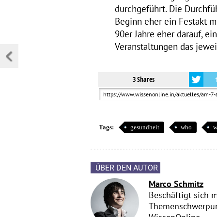
durchgeführt. Die Durchfü
Beginn eher ein Festakt mi
90er Jahre eher darauf, e
Veranstaltungen das jewei
3 Shares
Tags:
gesundheit
who
w
ÜBER DEN AUTOR
Marco Schmitz
Beschäftigt sich m
Themenschwerpunkt