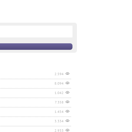
2.594
8.094
1.042
7.358
1.454
3.334
2.933