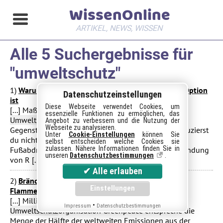
WissenOnline
ARTIKEL, NEWS, WISSEN
Alle 5 Suchergebnisse für
"
umweltschutz
"
1)
Warum Reparieren statt wegwerfen die bessere Option
Datenschutzeinstellungen
ist
Diese Webseite verwendet Cookies, um
[...] Maßnahmen, die einen großen Beitrag zum
essenzielle Funktionen zu ermöglichen, das
Umweltschutz
leisten können. Indem du defekte
Angebot zu verbessern und die Nutzung der
Webseite zu analysieren.
Gegenstände reparierst anstatt sie zu entsorgen, reduzierst
Unter
Cookie-Einstellungen
können Sie
du nicht nur deinen persönlichen ökologischen
selbst entscheiden welche Cookies sie
zulassen. Nähere Informationen finden Sie in
Fußabdruck, sondern verhinderst auch die Verschwendung
unseren
Datenschutzbestimmungen
.
von R [...]
weiterlesen
2)
Brände weltweit: Immer mehr Wälder fallen den
Flammen zum Opfer
[...] Milliarden Tonnen CO2 frei – nach Angaben der
•
Impressum
Datenschutzbestimmungen
Umweltschutz
organisation Greenpeace entspreche die
Menge der Hälfte der weltweiten Emissionen aus der