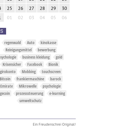
4
25
26
27
28
29
30
1
01
02
03
04
05
06
GS
regenwald
Auto
kinokasse
Reinigungsmittel
bewerbung
sychologie
business kleidung
gold
Krisensicher
Facebook
Bionik
girokonto
Mobbing
touchscreen
Bitcoin
frankiermaschine
barock
Emirate
Mikrowelle
psychologie
gecoin
prozesssteuerung
e-learning
umweltschutz
Ein
Freudenschrei
Original!