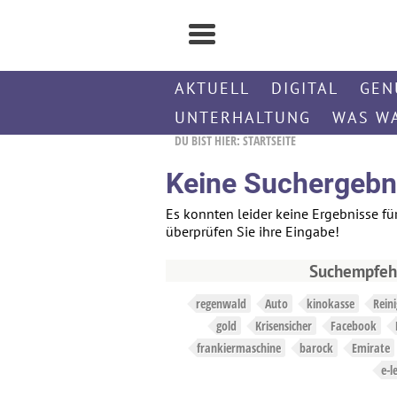
AKTUELL
DIGITAL
GEN
UNTERHALTUNG
WAS W
DU BIST HIER:
STARTSEITE
Keine Suchergebni
Es konnten leider keine Ergebnisse fü
überprüfen Sie ihre Eingabe!
Suchempfehl
regenwald
Auto
kinokasse
Rein
gold
Krisensicher
Facebook
frankiermaschine
barock
Emirate
e-l