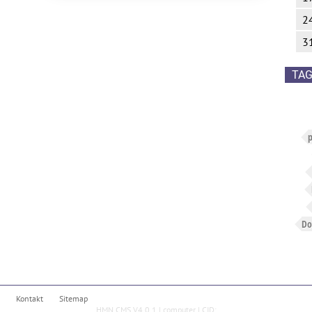
2
3
TA
p
Do
Kontakt
Sitemap
HMN CMS V4.0.1
|
computer
|
CID: