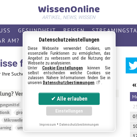
WissenOnline
ARTIKEL, NEWS, WISSEN
USS
GESUNDHEIT
REISEN
STREAMINGST
Datenschutzeinstellungen
AR AM?
WISSEN
Diese Webseite verwendet Cookies, um
essenzielle Funktionen zu ermöglichen, das
Angebot zu verbessern und die Nutzung der
sse für "
barock
"
Webseite zu analysieren.
72
Unter
Cookie-Einstellungen
können Sie
selbst entscheiden welche Cookies sie
r Ihre Suche nach "barock" gefunden werden. Bitte
zulassen. Nähere Informationen finden Sie in
«
unseren
Datenschutzbestimmungen
.
ung? Versuche unsere Tags:
M
igungsmittel
bewerbung
psychologie
business kleidung
2
Bionik
girokonto
Mobbing
touchscreen
Bitcoin
0
Mikrowelle
psychologie
Dogecoin
prozesssteuerung
•
Impressum
Datenschutzbestimmungen
1
earning
umweltschutz
1