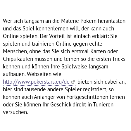
Wer sich langsam an die Materie Pokern herantasten
und das Spiel kennenlernen will, der kann auch
Online spielen. Der Vorteil ist einfach erklärt: Sie
spielen und trainieren Online gegen echte
Menschen, ohne das Sie sich erstmal Karten oder
Chips kaufen müssen und lernen so die ersten Tricks
kennen und können Ihre Spielweise langsam
aufbauen. Webseiten wie
http://www.pokerstars.eu/de
bieten sich dabei an,
hier sind tausende andere Spieler registriert, so
können auch Anfänger von Fortgeschrittenen lernen
oder Sie können Ihr Geschick direkt in Tunieren
versuchen.