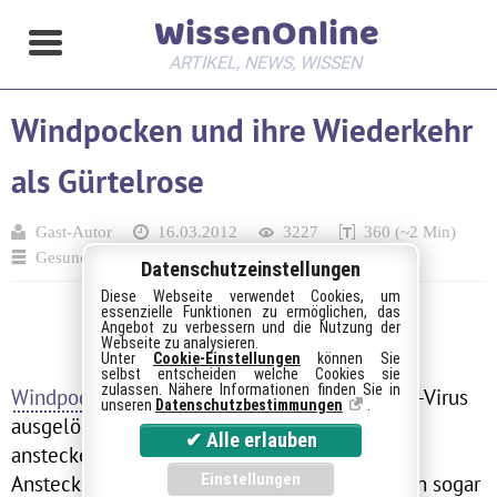
WissenOnline
ARTIKEL, NEWS, WISSEN
Windpocken und ihre Wiederkehr
als Gürtelrose
Gast-Autor
16.03.2012
3227
360 (~2 Min)
Gesundheit
Datenschutzeinstellungen
Diese Webseite verwendet Cookies, um
essenzielle Funktionen zu ermöglichen, das
Angebot zu verbessern und die Nutzung der
Webseite zu analysieren.
Unter
Cookie-Einstellungen
können Sie
selbst entscheiden welche Cookies sie
zulassen. Nähere Informationen finden Sie in
Windpocken
, die durch das Varizella-Zoster-Virus
unseren
Datenschutzbestimmungen
.
ausgelöst werden, gehören zu den höchst
ansteckenden Hautkrankheiten. Die
Ansteckungsgefahr geht so weit, dass die Viren sogar