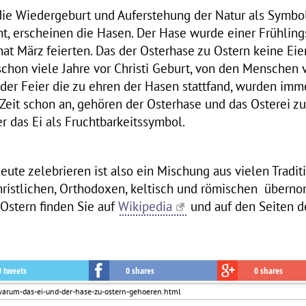
 die Wiedergeburt und Auferstehung der Natur als Symbol
, erscheinen die Hasen. Der Hase wurde einer Frühlings
t März feierten. Das der Osterhase zu Ostern keine Eie
hon viele Jahre vor Christi Geburt, von den Menschen ve
 der Feier die zu ehren der Hasen stattfand, wurden i
 Zeit schon an, gehören der Osterhase und das Osterei z
 das Ei als Fruchtbarkeitssymbol.
heute zelebrieren ist also ein Mischung aus vielen Tradi
rchristlichen, Orthodoxen, keltisch und römischen übe
stern finden Sie auf
Wikipedia
und auf den Seiten 
0 tweets
0 shares
0 shares