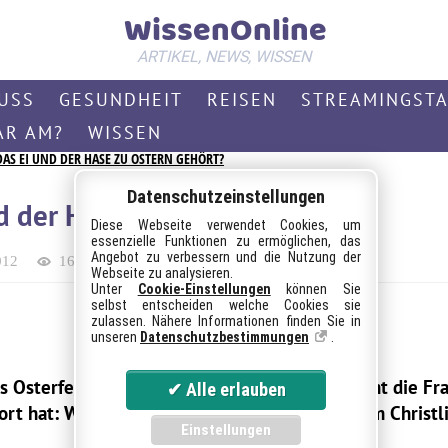
WissenOnline
ARTIKEL, NEWS, WISSEN
USS
GESUNDHEIT
REISEN
STREAMINGST
AR AM?
WISSEN
S EI UND DER HASE ZU OSTERN GEHÖRT?
Datenschutzeinstellungen
 der Hase zu Ostern gehört?
Diese Webseite verwendet Cookies, um
essenzielle Funktionen zu ermöglichen, das
Angebot zu verbessern und die Nutzung der
012
1606
426 (~3 Min)
Wissen
Webseite zu analysieren.
Unter
Cookie-Einstellungen
können Sie
selbst entscheiden welche Cookies sie
zulassen. Nähere Informationen finden Sie in
unseren
Datenschutzbestimmungen
.
s Osterfest aufs neue, doch immer wieder keimt die Fra
t hat: Was hat der Hase und das Ei mit diesem Christl