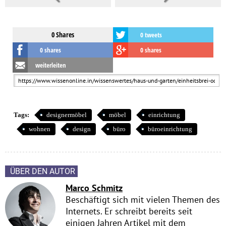
0 Shares
0 tweets
0 shares
0 shares
weiterleiten
Tags:
designermöbel
möbel
einrichtung
wohnen
design
büro
büroeinrichtung
ÜBER DEN AUTOR
Marco Schmitz
Beschäftigt sich mit vielen Themen des
Internets. Er schreibt bereits seit
einigen Jahren Artikel mit dem