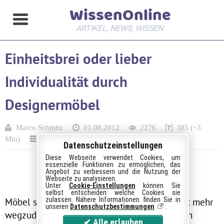
WissenOnline
ARTIKEL, NEWS, WISSEN
Einheitsbrei oder lieber
Individualität durch
Designermöbel
Marco Schmitz
01.08.2012
2276
385 (~3
Min)
Haus und Garten
Datenschutzeinstellungen
Diese Webseite verwendet Cookies, um
essenzielle Funktionen zu ermöglichen, das
Angebot zu verbessern und die Nutzung der
Webseite zu analysieren.
Unter
Cookie-Einstellungen
können Sie
selbst entscheiden welche Cookies sie
Möbel sind aus dem täglichen Leben gar nicht mehr
zulassen. Nähere Informationen finden Sie in
unseren
Datenschutzbestimmungen
.
wegzudenken. Sie gehören zu den Inneräumen