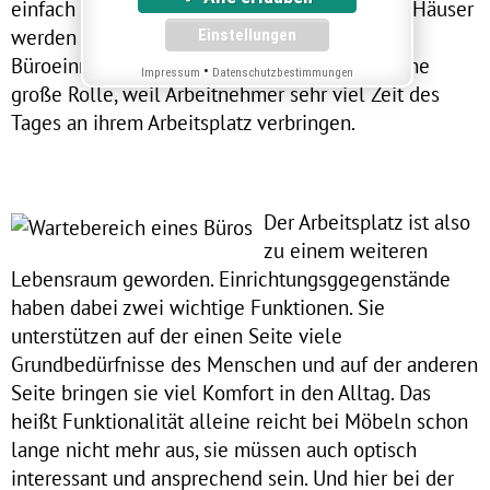
einfach dazu. Doch nicht nur Wohnungen und Häuser
werden mit
Möbeln
ausgestattet, auch die
Büroeinrichtung spielt im modernen Leben eine
•
Impressum
Datenschutzbestimmungen
große Rolle, weil Arbeitnehmer sehr viel Zeit des
Tages an ihrem Arbeitsplatz verbringen.
Der Arbeitsplatz ist also
zu einem weiteren
Lebensraum geworden. Einrichtungsggegenstände
haben dabei zwei wichtige Funktionen. Sie
unterstützen auf der einen Seite viele
Grundbedürfnisse des Menschen und auf der anderen
Seite bringen sie viel Komfort in den Alltag. Das
heißt Funktionalität alleine reicht bei Möbeln schon
lange nicht mehr aus, sie müssen auch optisch
interessant und ansprechend sein. Und hier bei der