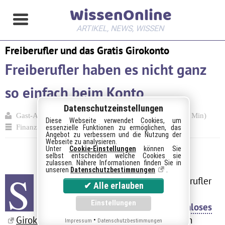
WissenOnline
ARTIKEL, NEWS, WISSEN
Freiberufler und das Gratis Girokonto
Freiberufler haben es nicht ganz
so einfach beim Konto
Datenschutzeinstellungen
Gast-Autor
07.05.2009
1830
351 (~2 Min)
Diese Webseite verwendet Cookies, um
Finanzen
essenzielle Funktionen zu ermöglichen, das
Angebot zu verbessern und die Nutzung der
Webseite zu analysieren.
Unter
Cookie-Einstellungen
können Sie
selbst entscheiden welche Cookies sie
zulassen. Nähere Informationen finden Sie in
unseren
Datenschutzbestimmungen
.
S
elbstständige und schlichtweg Freiberufler
erleben eine ganz besondere
Herausforderung, wenn sie ein
kostenloses
Girokonto
eröffnen
möchten. Wenn sie nach
•
Impressum
Datenschutzbestimmungen