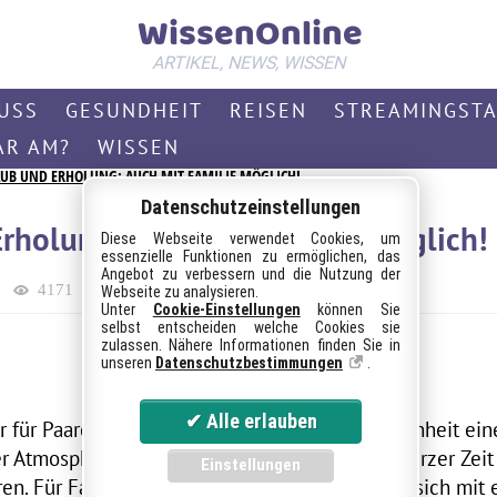
WissenOnline
ARTIKEL, NEWS, WISSEN
USS
GESUNDHEIT
REISEN
STREAMINGST
AR AM?
WISSEN
UB UND ERHOLUNG: AUCH MIT FAMILIE MÖGLICH!
Datenschutzeinstellungen
rholung: auch mit Familie möglich!
Diese Webseite verwendet Cookies, um
essenzielle Funktionen zu ermöglichen, das
Angebot zu verbessern und die Nutzung der
4171
382 (~3 Min)
Reisen
Webseite zu analysieren.
Unter
Cookie-Einstellungen
können Sie
selbst entscheiden welche Cookies sie
zulassen. Nähere Informationen finden Sie in
unseren
Datenschutzbestimmungen
.
ur für Paare und Singles eine besondere Gelegenheit ein
 Atmosphäre zu verbringen und sich in ganz kurzer Zei
en. Für Familien besteht auch die Möglichkeit sich mit e