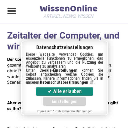
WissenOnline
ARTIKEL, NEWS, WISSEN
Zeitalter der Computer, und
wir sind mitten drin!
Datenschutzeinstellungen
Diese Webseite verwendet Cookies, um
essenzielle Funktionen zu ermöglichen, das
Der Computer das wichtigste Gerät von Heute.
Das
Angebot zu verbessern und die Nutzung der
gesamte
Internet
und alle großen Weltfirmen würden
Webseite zu analysieren.
ohne PC zusammenbrechen. In allen Städten der Welt
Unter
Cookie-Einstellungen
können Sie
selbst entscheiden welche Cookies sie
würden die Lichter ausgehen. Man könnte noch viele
zulassen. Nähere Informationen finden Sie in
Szenarien raussuchen.
unseren
Datenschutzbestimmungen
.
Aber was ist eigentlich ein Computer und seit wann gibt
es Ihn?
•
Impressum
Datenschutzbestimmungen