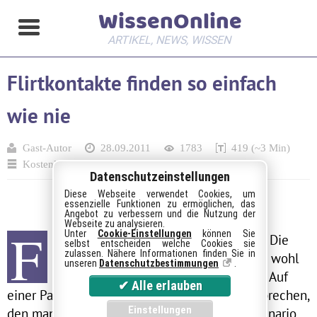
WissenOnline
ARTIKEL, NEWS, WISSEN
Flirtkontakte finden so einfach
wie nie
Gast-Autor
28.09.2011
1783
419 (~3 Min)
Kostenloses
Datenschutzeinstellungen
Diese Webseite verwendet Cookies, um
essenzielle Funktionen zu ermöglichen, das
Angebot zu verbessern und die Nutzung der
Webseite zu analysieren.
F
Unter
Cookie-Einstellungen
können Sie
lirtkontakte finden so einfach wie nie Die
selbst entscheiden welche Cookies sie
zulassen. Nähere Informationen finden Sie in
große Liebe zu finden ist für viele die wohl
unseren
Datenschutzbestimmungen
.
schwierigste Aufgabe in ihrem Leben. Auf
einer Party oder in der Stadt jemanden anzusprechen,
den man nett findet, ist für viele ein Horrorszenario.