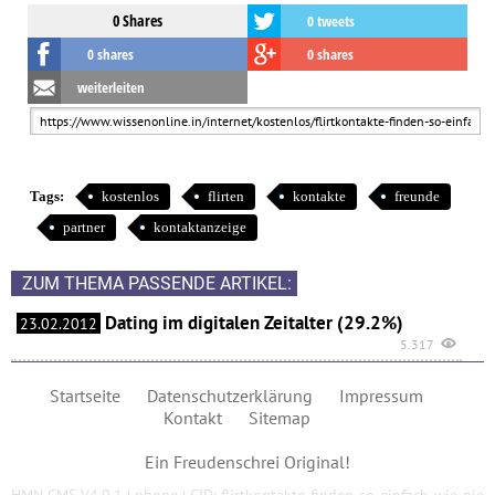
0 Shares
0 tweets
0 shares
0 shares
weiterleiten
Tags:
kostenlos
flirten
kontakte
freunde
partner
kontaktanzeige
ZUM THEMA PASSENDE ARTIKEL:
Dating im digitalen Zeitalter (29.2%)
23.02.2012
5.317
Startseite
Datenschutzerklärung
Impressum
Kontakt
Sitemap
Ein
Freudenschrei
Original!
HMN CMS V4.0.1
|
phone
|
CID: flirtkontakte-finden-so-einfach-wie-nie